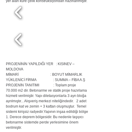
yer alan küre çelik konstrüksiyondan hazırlanmıştır.
PROJENİNİN YAPILDIĞI YER :
KISINEV –
MOLDOVA
MİMARİ :
BOYUT MİMARLIK
YÜKLENİCİ FİRMA
: SUMMA – FİBA A.Ş
PROJENİN TANITIMI :
Toplam proje
70.000 m2 dir. Betonarme ve statik proje hazırlama
hizmeti verilmiştir. Yapı diletasyonlarla 3 ayrı bloğa
ayrılmıştır... Alışveriş merkezi niteliğindedir. 2 adet
bodrum kat ve zemin + 3 kattan oluşmuştur. Temel
sistemi kirişsiz radyedir.Yapının inşaa edildiği bölge
1. Derece deprem bölgesidir. Bu nedenle taşıyıcı
betonarme sistemde perde yerlesimine önem
verilmiştir.