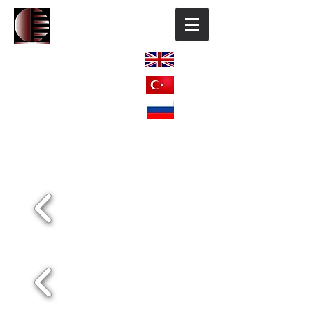
ENGLISH
TÜRKÇE
РОССИЯ
Rusya Federasyonu
AVM Projeleri