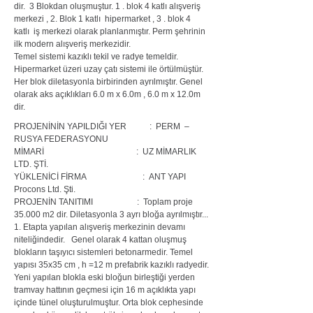
dir. 3 Blokdan oluşmuştur. 1 . blok 4 katlı alışveriş
merkezi , 2. Blok 1 katlı hipermarket , 3 . blok 4
katlı iş merkezi olarak planlanmıştır. Perm şehrinin
ilk modern alışveriş merkezidir.
Temel sistemi kazıklı tekil ve radye temeldir.
Hipermarket üzeri uzay çatı sistemi ile örtülmüştür.
Her blok diletasyonla birbirinden ayrılmıştır. Genel
olarak aks açıklıkları 6.0 m x 6.0m , 6.0 m x 12.0m
dir.
PROJENİNİN YAPILDIĞI YER :
PERM –
RUSYA FEDERASYONU
MİMARİ :
UZ MİMARLIK
LTD. ŞTİ.
YÜKLENİCİ FİRMA :
ANT YAPI
Procons Ltd. Şti.
PROJENİN TANITIMI :
Toplam proje
35.000 m2 dir. Diletasyonla 3 ayrı bloğa ayrılmıştır...
1. Etapta yapılan alışveriş merkezinin devamı
niteliğindedir. Genel olarak 4 kattan oluşmuş
blokların taşıyıcı sistemleri betonarmedir. Temel
yapısı 35x35 cm , h =12 m prefabrik kazıklı radyedir.
Yeni yapılan blokla eski bloğun birleştiği yerden
tramvay hattının geçmesi için 16 m açıklıkta yapı
içinde tünel oluşturulmuştur. Orta blok cephesinde