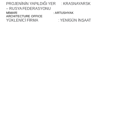
PROJENİNİN YAPILDIĞI YER :
KRASNAYARSK
– RUSYA FEDERASYONU
MİMARİ :
ARTUSHYAK
ARCHITECTURE OFFICE
YÜKLENİCİ FİRMA :
YENİGÜN İNŞAAT
A.Ş
PROJENİN TANITIMI :
Toplam proje 55.000 m2
dir. Rusya Irkuts bölgesinde yeralan Krasnayarsk şehri kış
şartlarının en ağır yaşandığı Yenisey nehri kenarında yer
almaktadır.
Betonarme taşıyıcı sisteme sahip yapı Krasnayarsk
şehrinin ilk ve en modern yapısıdır. Döşeme
açıklıkları 9.0 m x 12.0 m açıklıklarındadır . Kolon
başlarında zımbalamayı engelleyen kalınlaştırmalar
yapılmıştır. Temel yapısı kazıklı tekil temellerdir.
PROJENİNİN YAPILDIĞI YER :
PERM – RUSYA