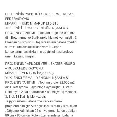
PROJENİNİN YAPILDIĞI YER :
PERM – RUSYA
FEDERASYONU
MİMARİ :
UMO MİMARLIK LTD.ŞTİ.
YÜKLENİCİ FİRMA :
YENİGÜN İNŞAAT A.Ş
PROJENİN TANITIMI :
Toplam proje 35.000 m2
dir. Betonarme ve Statik proje hizmeti verilmiştir. 3
Blokdan oluşmuştur. Taşıyıcı sistem betonarmedir.
9.0m x9.0m aks açıklıkları vardır. Cephe
konsollarının açıklıklarının büyük olması projeye
önem kazandırmıştır.
PROJENİNİN YAPILDIĞI YER :
EKATERINBURG
– RUSYA FEDERASYONU
MİMARİ :
YENIGUN İNŞAAT A.Ş
YÜKLENİCİ FİRMA :
YENİGÜN İNŞAAT A.Ş
PROJENİN TANITIMI :
Toplam proje 82.000 m2
dir. Diletasyonla 3 ayrı bloğa ayrılmıştır... 1. ve 2.
Diletasyon 2 kat bodrum ve 6 kat Alışveriş Merkezi ,
3. Blok 13 Katlı iş Merkezidir.
Taşıyıcı sistem Betonarme Karkas olarak
projelendirilmiştir. Aks açıklıkları 8.50m x 8.50 m dir
. Döşeme kalınlıkları 25 cm ve genel kolon ebatları
80 cm x 80 cm dir. Kolon üzerlerinde zımbalama