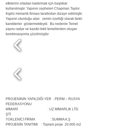
etkilerini ortadan kaldırmak için başlıklar
kullanılmıştır. Yapının cepheleri Chapman Taylor
İngiliz mimarlık firması tarafından dizayn edilmiştir.
Yapının oturduğu alan zemin özelliği olarak farklı
karekterler göstermekteydi. Bu nedenle Temel
yapısı radye ve kazıklı tekil temellerden oluşan
kombinasyonla çözülmüştür.
PROJENİNİN YAPILDIĞI YER :
PERM – RUSYA
FEDERASYONU
MİMARİ :
UZ MİMARLIK LTD.
ŞTİ.
YÜKLENİCİ FİRMA :
SUMMA A.Ş
PROJENİN TANITIMI : Toplam proje 20.000 m2